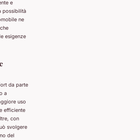
ente e
 possibilità
tomobile ne
nche
lle esigenze
e
ort da parte
o a
maggiore uso
e efficiente
ltre, con
può svolgere
rno del