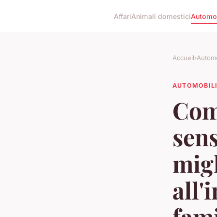
Affari
Animali domestici
Automob
Accueil
›
Automo
AUTOMOBIL
Come
sens
migl
all'
fami