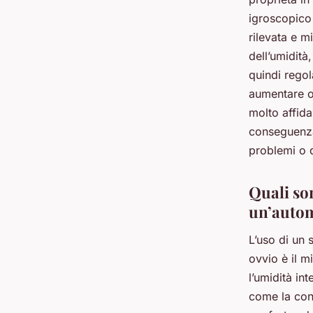
igroscopico
rilevata e m
dell’umidità
quindi regol
aumentare o 
molto affida
conseguenza
problemi o 
Quali son
un’auto
L’uso di un 
ovvio è il m
l’umidità in
come la cond