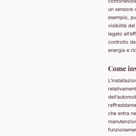
confortevole
un sensore 
esempio, pu
visibilità d
legato all’e
controllo de
energia e r
Come ins
L’installazi
relativament
dell’automob
raffreddamen
che entra ne
manutenzion
funzionamen