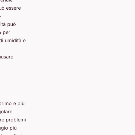
uò essere
o
nità può
o per
di umidità è
ausare
 primo e più
golare
ire problemi
ggio più