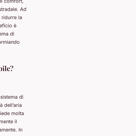
el comfort,
stradale. Ad
ridurre la
eficio è
tema di
parmiando
bile?
 sistema di
 dell’aria
hiede molta
mente il
amente. In