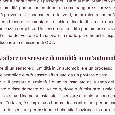
 per il conducente e i passeggeri. Oltre al miglioramento d
di umidità può anche contribuire a una maggiore sicurezza 
ò prevenire l’appannamento dei vetri, un problema che può 
el conducente e aumentare il rischio di incidenti. Un altro ben
fficienza energetica. Un sensore di umidità può aiutare il sis
l clima del veicolo a funzionare in modo più efficiente, ris
iducendo le emissioni di CO2.
tallare un sensore di umidità in un’automo
one di un sensore di umidità in un’automobile è un processo
e semplice e può essere effettuato da un professionista
ile. Il sensore di umidità è di solito installato nella zona del
to e riscaldamento del veicolo, dove può misurare l’umidità
l sistema. Una volta installato, il sensore di umidità non ric
e. Tuttavia, è sempre una buona idea controllare periodica
to del sensore per assicurarsi che stia funzionando corrett