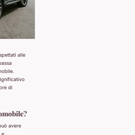
ettati alle
 passa
mobile.
gnificativo
ore di
tomobile?
 può avere
 e