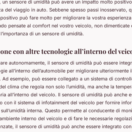
, un sensore di umidità può avere un impatto molto positivo
za del viaggio in auto. Sebbene spesso passi inosservato, 
ositivo può fare molto per migliorare la vostra esperienza
do pensate al comfort nel vostro veicolo, non dimenticate 
l’importanza di un sensore di umidità.
one con altre tecnologie all’interno del veic
rare autonomamente, il sensore di umidità può essere integ
ogie all’interno dell’automobile per migliorare ulteriormente 
. Ad esempio, può essere collegato a un sistema di control
el clima che regola non solo l’umidità, ma anche la tempera
’aria all’interno del veicolo. Il sensore di umidità può anche 
o con il sistema di infotainment del veicolo per fornire info
sull’umidità interna. Questo permette al conducente di mon
’ambiente interno del veicolo e di fare le necessarie regolazi
nzate, il sensore di umidità può anche essere integrato con