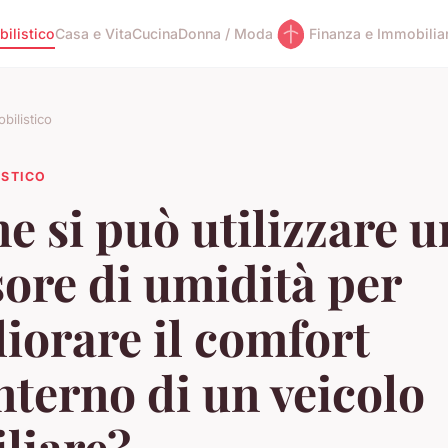
ilistico
Casa e Vita
Cucina
Donna / Moda
Finanza e Immobilia
bilistico
ISTICO
 si può utilizzare u
ore di umidità per
iorare il comfort
interno di un veicolo
liare?