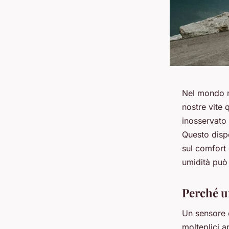
Nel mondo m
nostre vite 
inosservato 
Questo dispo
sul comfort 
umidità può 
Perché u
Un sensore d
molteplici a