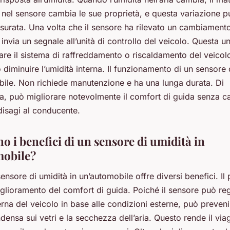
 nel sensore cambia le sue proprietà, e questa variazione p
isurata. Una volta che il sensore ha rilevato un cambiament
, invia un segnale all’unità di controllo del veicolo. Questa u
are il sistema di raffreddamento o riscaldamento del veicol
diminuire l’umidità interna. Il funzionamento di un sensore 
bile. Non richiede manutenzione e ha una lunga durata. Di
, può migliorare notevolmente il comfort di guida senza c
disagi al conducente.
o i benefici di un sensore di umidità in
mobile?
sensore di umidità in un’automobile offre diversi benefici. Il
iglioramento del comfort di guida. Poiché il sensore può re
terna del veicolo in base alle condizioni esterne, può preven
ensa sui vetri e la secchezza dell’aria. Questo rende il via