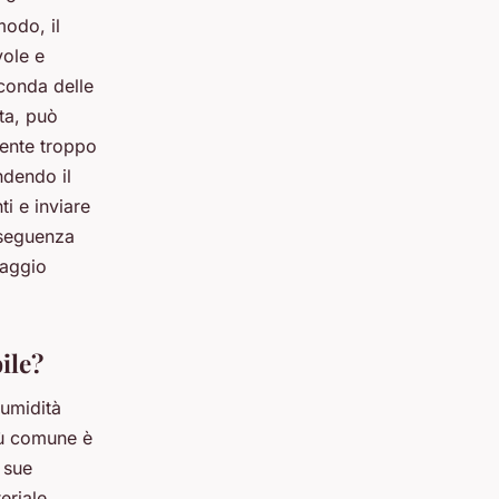
modo, il
vole e
econda delle
lta, può
iente troppo
ndendo il
i e inviare
nseguenza
iaggio
ile?
 umidità
più comune è
 sue
eriale