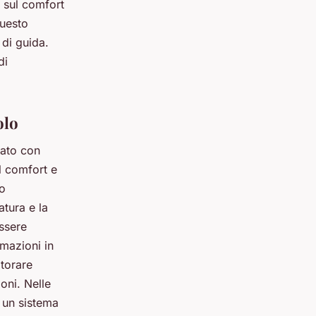
 sul comfort
questo
 di guida.
di
olo
rato con
il comfort e
lo
tura e la
essere
rmazioni in
itorare
oni. Nelle
 un sistema