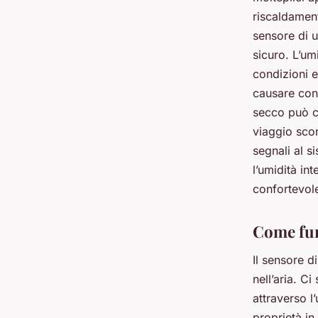
riscaldament
sensore di u
sicuro. L’um
condizioni e
causare cond
secco può ca
viaggio sco
segnali al s
l’umidità in
confortevole
Come fun
Il sensore d
nell’aria. C
attraverso l
proprietà in