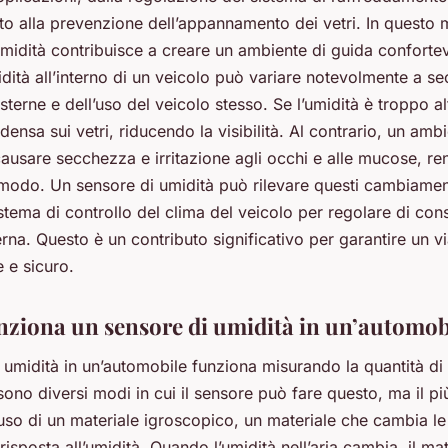
o alla prevenzione dell’appannamento dei vetri. In questo 
midità contribuisce a creare un ambiente di guida conforte
idità all’interno di un veicolo può variare notevolmente a s
sterne e dell’uso del veicolo stesso. Se l’umidità è troppo a
ensa sui vetri, riducendo la visibilità. Al contrario, un amb
usare secchezza e irritazione agli occhi e alle mucose, re
modo. Un sensore di umidità può rilevare questi cambiament
istema di controllo del clima del veicolo per regolare di co
terna. Questo è un contributo significativo per garantire un v
 e sicuro.
ziona un sensore di umidità in un’automob
i umidità in un’automobile funziona misurando la quantità di
i sono diversi modi in cui il sensore può fare questo, ma il 
’uso di un materiale igroscopico, un materiale che cambia le
 risposta all’umidità. Quando l’umidità nell’aria cambia, il mat