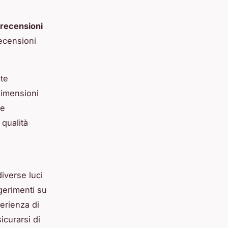
recensioni
recensioni
ste
dimensioni
le
 qualità
iverse luci
gerimenti su
erienza di
icurarsi di