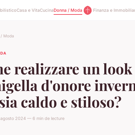
ilistico
Casa e Vita
Cucina
Donna / Moda
Finanza e Immobilia
 / Moda
ODA
 realizzare un look
gella d'onore inver
sia caldo e stiloso?
agosto 2024 — 6 min de lecture