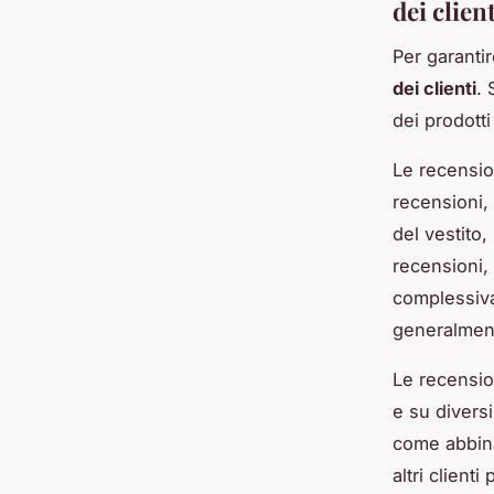
dei client
Per garantir
dei clienti
. 
dei prodott
Le recensio
recensioni,
del vestito,
recensioni,
complessiva
generalmente
Le recensio
e su divers
come abbina
altri client