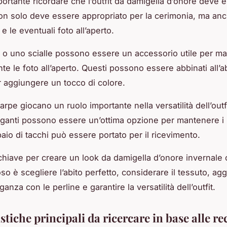
mportante ricordare che l’outfit da damigella d’onore deve 
Non solo deve essere appropriato per la cerimonia, ma anc
e le eventuali foto all’aperto.
 o uno scialle possono essere un accessorio utile per ma
te le foto all’aperto. Questi possono essere abbinati all’a
er aggiungere un tocco di colore.
rpe giocano un ruolo importante nella versatilità dell’outf
eleganti possono essere un’ottima opzione per mantenere i p
aio di tacchi può essere portato per il ricevimento.
 chiave per creare un look da damigella d’onore invernale 
oso è scegliere l’abito perfetto, considerare il tessuto, a
ganza con le perline e garantire la versatilità dell’outfit.
stiche principali da ricercare in base alle r