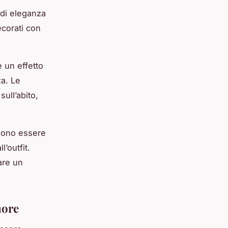
di eleganza
decorati con
e un effetto
za. Le
ull’abito,
ssono essere
’outfit.
are un
nore