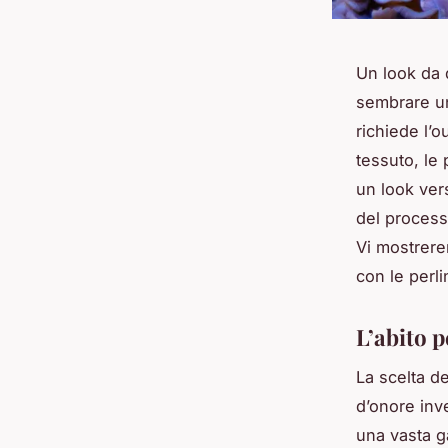
Un look da 
sembrare un
richiede l’ou
tessuto, le 
un look vers
del process
Vi mostrere
con le perl
L’abito 
La scelta de
d’onore inv
una vasta ga