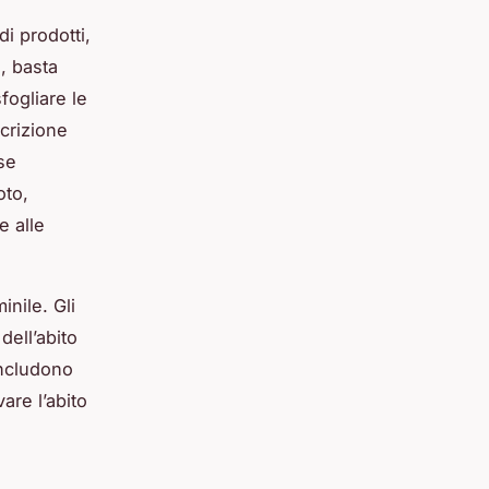
i prodotti,
o, basta
fogliare le
crizione
se
oto,
e alle
inile. Gli
dell’abito
 includono
are l’abito