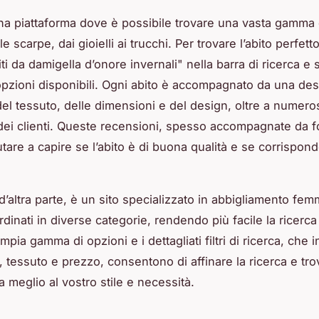
a piattaforma dove è possibile trovare una vasta gamma d
lle scarpe, dai gioielli ai trucchi. Per trovare l’abito perfett
iti da damigella d’onore invernali" nella barra di ricerca e s
zioni disponibili. Ogni abito è accompagnato da una des
 del tessuto, delle dimensioni e del design, oltre a numero
dei clienti. Queste recensioni, spesso accompagnate da f
are a capire se l’abito è di buona qualità e se corrispond
’altra parte, è un sito specializzato in abbigliamento femm
rdinati in diverse categorie, rendendo più facile la ricerca 
ampia gamma di opzioni e i dettagliati filtri di ricerca, che
e, tessuto e prezzo, consentono di affinare la ricerca e trov
a meglio al vostro stile e necessità.