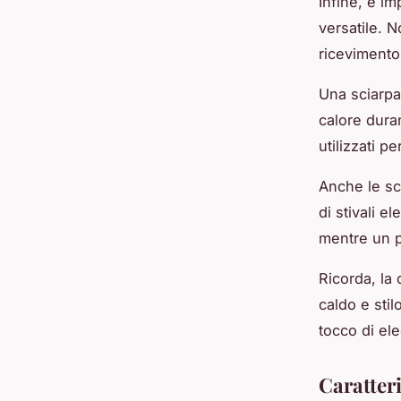
Infine, è i
versatile. 
ricevimento 
Una sciarpa
calore duran
utilizzati p
Anche le sca
di stivali 
mentre un p
Ricorda, la
caldo e stil
tocco di ele
Caratteri