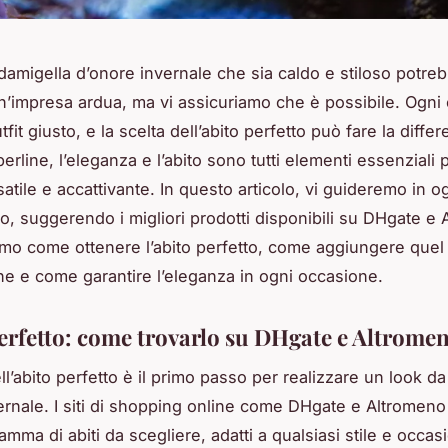
damigella d’onore invernale che sia caldo e stiloso potre
’impresa ardua, ma vi assicuriamo che è possibile. Ogni
tfit giusto, e la scelta dell’abito perfetto può fare la differe
perline, l’eleganza e l’abito sono tutti elementi essenziali 
atile e accattivante. In questo articolo, vi guideremo in 
o, suggerendo i migliori prodotti disponibili su DHgate e 
mo come ottenere l’abito perfetto, come aggiungere quel 
ine e come garantire l’eleganza in ogni occasione.
perfetto: come trovarlo su DHgate e Altrome
ll’abito perfetto è il primo passo per realizzare un look d
ernale. I siti di shopping online come DHgate e Altromeno
mma di abiti da scegliere, adatti a qualsiasi stile e occas