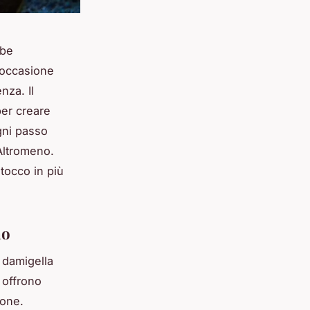
bbe
 occasione
nza. Il
per creare
ogni passo
Altromeno.
tocco in più
no
a damigella
 offrono
ione.