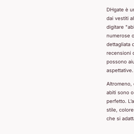
DHgate è un
dai vestiti a
digitare "ab
numerose op
dettagliata
recensioni 
possono aiut
aspettative.
Altromeno, d
abiti sono o
perfetto. L’
stile, color
che si adatt