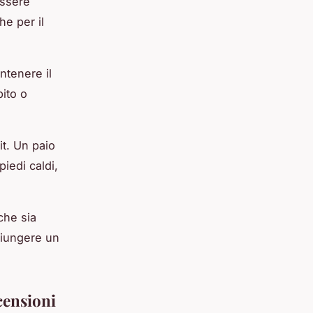
essere
he per il
ntenere il
bito o
it. Un paio
iedi caldi,
che sia
ggiungere un
ecensioni