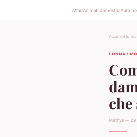
Affari
Animali domestici
Automob
Accueil
›
Donna
DONNA / M
Come
dami
che 
Mathys — 29 