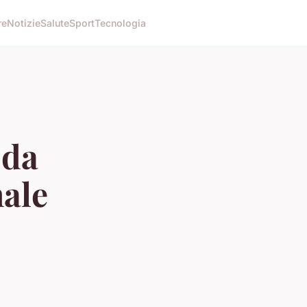
re
Notizie
Salute
Sport
Tecnologia
 da
nale