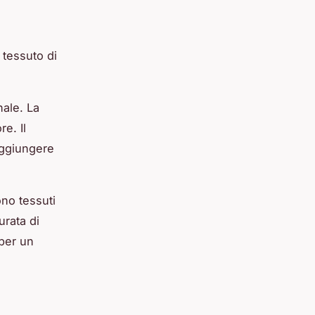
 tessuto di
nale. La
e. Il
aggiungere
ono tessuti
urata di
 per un